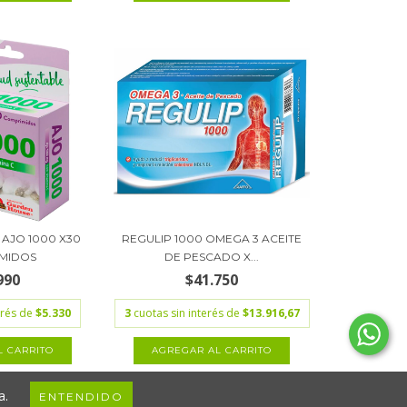
AJO 1000 X30
REGULIP 1000 OMEGA 3 ACEITE
MIDOS
DE PESCADO X...
990
$41.750
erés de
$5.330
3
cuotas sin interés de
$13.916,67
a.
ENTENDIDO