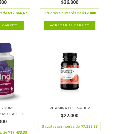
600
$36.000
és de
$12.866,67
3
cuotas sin interés de
$12.000
 1200MG
VITAMINA D3 - NATIER
ASTICABLES...
$22.000
300
3
cuotas sin interés de
$7.333,33
és de
$17.433,33