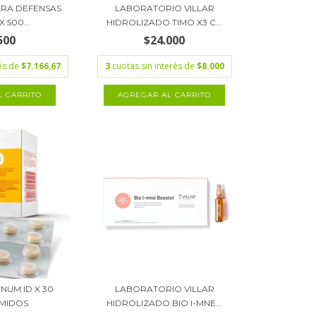
ERA DEFENSAS
LABORATORIO VILLAR
 500...
HIDROLIZADO TIMO X3 C...
500
$24.000
rés de
$7.166,67
3
cuotas sin interés de
$8.000
NUM ID X 30
LABORATORIO VILLAR
MIDOS
HIDROLIZADO BIO I-MNE...