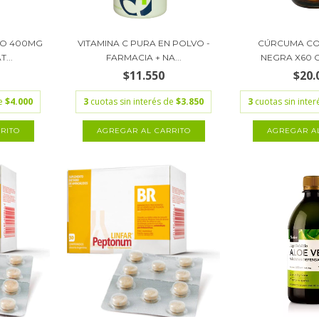
IO 400MG
VITAMINA C PURA EN POLVO -
CÚRCUMA CO
...
FARMACIA + NA...
NEGRA X60 C
$11.550
$20.
de
$4.000
3
cuotas sin interés de
$3.850
3
cuotas sin inte