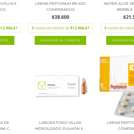
M PLUS X
LINFAR PEPTONUM BR X30
NATIER ALOE V
DOS
COMPRIMIDOS
BEBIBLE X
$38.600
$21.
$12.866,67
3
cuotas sin interés de
$12.866,67
3
cuotas sin inte
AGREGAR AL CARRITO
RA DE
LABORATORIO VILLAR
LINFAR PEPTO
A C...
HIDROLIZADO PULMÓN X...
COMPRI