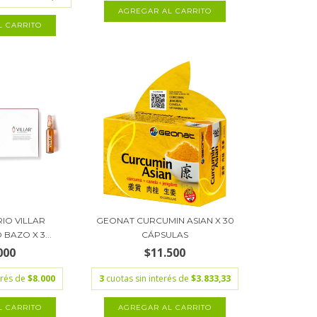
IO VILLAR
GEONAT CURCUMIN ASIAN X 30
BAZO X 3...
CÁPSULAS
000
$11.500
erés de
$8.000
3
cuotas sin interés de
$3.833,33