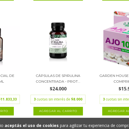
NCIAL DE
CÁPSULAS DE SPIRULINA
GARDEN HOUSE 
ML
CONCENTRADA - PROT...
COMPRI
$24.000
$15.
$11.833,33
3
cuotas sin interés de
$8.000
3
cuotas sin int
tio
aceptás el uso de cookies
para agilizar tu experiencia de compr