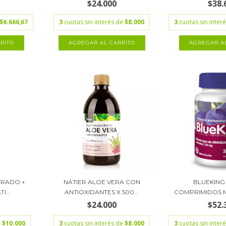
$24.000
$38.
$6.666,67
3
cuotas sin interés de
$8.000
3
cuotas sin inter
TRADO +
NATIER ALOE VERA CON
BLUEKING
I...
ANTIOXIDANTES X 500...
COMPRIMIDOS M
$24.000
$52.
e
$10.000
3
cuotas sin interés de
$8.000
3
cuotas sin inter