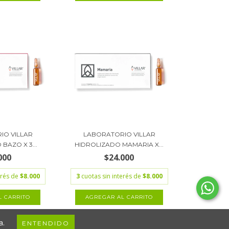
IO VILLAR
LABORATORIO VILLAR
BAZO X 3...
HIDROLIZADO MAMARIA X...
000
$24.000
erés de
$8.000
3
cuotas sin interés de
$8.000
a.
ENTENDIDO