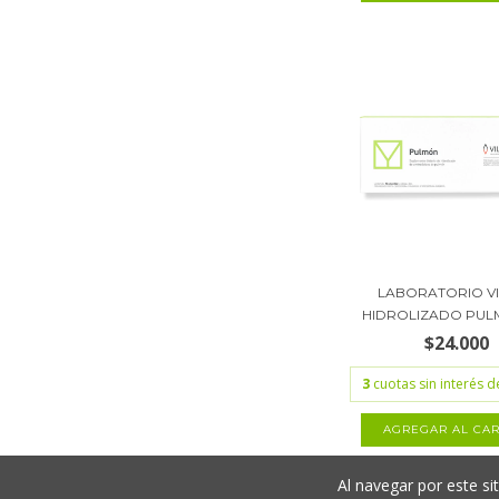
LABORATORIO V
HIDROLIZADO PULM
$24.000
3
cuotas sin interés 
Al navegar por este si