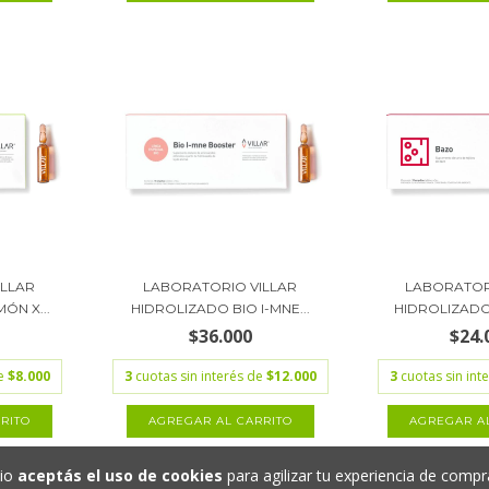
ILLAR
LABORATORIO VILLAR
LABORATOR
ÓN X...
HIDROLIZADO BIO I-MNE...
HIDROLIZADO 
$36.000
$24.
de
$8.000
3
cuotas sin interés de
$12.000
3
cuotas sin int
tio
aceptás el uso de cookies
para agilizar tu experiencia de compr