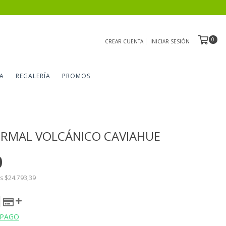
0
CREAR CUENTA
INICIAR SESIÓN
A
REGALERÍA
PROMOS
RMAL VOLCÁNICO CAVIAHUE
0
os
$24.793,39
 PAGO