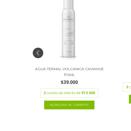
RELAX OJOS
AGUA TERMAL VOLCANICA CAVIAHUE
170ML
$39.000
3
c
.766,67
3
cuotas sin interés de
$13.000