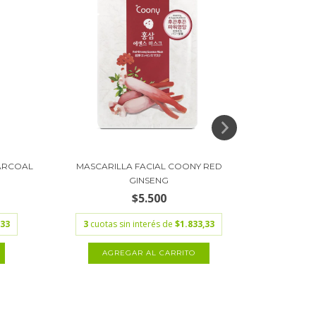
ARCOAL
MASCARILLA FACIAL COONY RED
CREMA FAC
GINSENG
$5.500
3
cuota
,33
3
cuotas sin interés de
$1.833,33