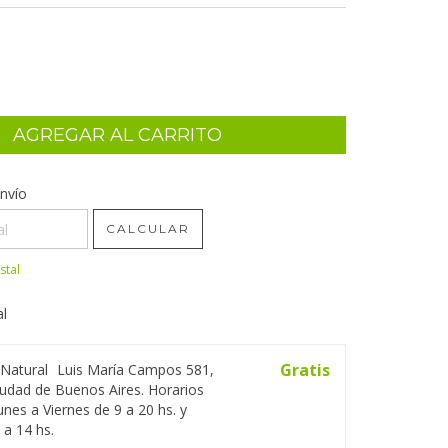
CP:
nvío
CAMBIAR CP
CALCULAR
stal
al
Gratis
 Natural
Luis María Campos 581,
iudad de Buenos Aires. Horarios
unes a Viernes de 9 a 20 hs. y
a 14 hs.