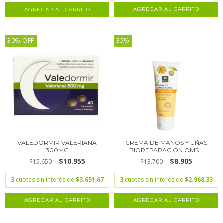
30% OFF
35%
VALEDORMIR VALERIANA
CREMA DE MANOS Y UÑAS
300MG
BIOREPARACIÓN OMS...
$10.955
$8.905
$15.650
$13.700
3
cuotas sin interés de
$3.651,67
3
cuotas sin interés de
$2.968,33