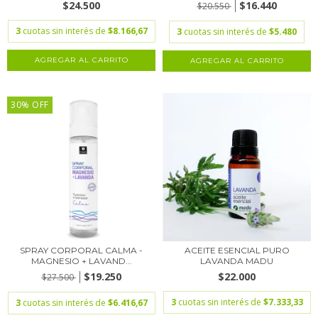
$24.500
$16.440
$20.550
3
cuotas sin interés de
$8.166,67
3
cuotas sin interés de
$5.480
30% OFF
SPRAY CORPORAL CALMA -
ACEITE ESENCIAL PURO
MAGNESIO + LAVAND...
LAVANDA MADU
$19.250
$22.000
$27.500
3
cuotas sin interés de
$7.333,33
3
cuotas sin interés de
$6.416,67